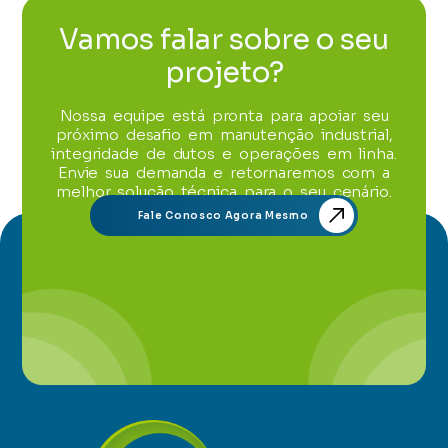
Vamos falar sobre o seu
projeto?
Nossa equipe está pronta para apoiar seu
próximo desafio em manutenção industrial,
integridade de dutos e operações em linha.
Envie sua demanda e retornaremos com a
melhor solução técnica para o seu cenário.
Fale Conosco Agora Mesmo